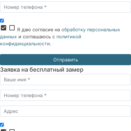
check_box
check_box_outline_blank
Я даю согласие на
обработку персональных
данных
и соглашаюсь с
политикой
конфиденциальности
.
Заявка на бесплатный замер