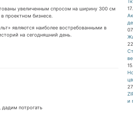
Тк
17
тованы увеличенным спросом на ширину 300 см
Ак
в проектном бизнесе.
д
льт» являются наиболее востребованными в
07
сторий на сегодняшний день.
Жа
22
Ст
ве
15
Но
цв
27
ZI
и 
, дадим потрогать