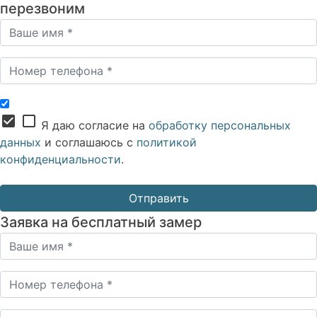
перезвоним
check_box
check_box_outline_blank
Я даю согласие на
обработку персональных
данных
и соглашаюсь с
политикой
конфиденциальности
.
Заявка на бесплатный замер