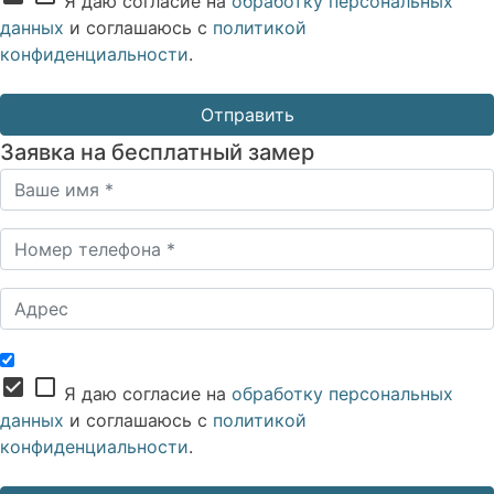
Я даю согласие на
обработку персональных
данных
и соглашаюсь с
политикой
конфиденциальности
.
Заявка на бесплатный замер
check_box
check_box_outline_blank
Я даю согласие на
обработку персональных
данных
и соглашаюсь с
политикой
конфиденциальности
.