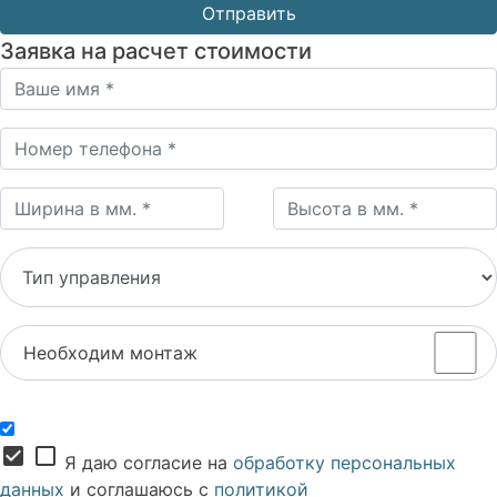
Заявка на расчет стоимости
Необходим монтаж
check_box
check_box_outline_blank
Я даю согласие на
обработку персональных
данных
и соглашаюсь с
политикой