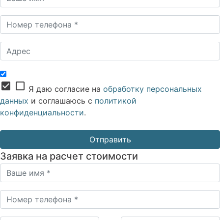
check_box
check_box_outline_blank
Я даю согласие на
обработку персональных
данных
и соглашаюсь с
политикой
конфиденциальности
.
Заявка на расчет стоимости