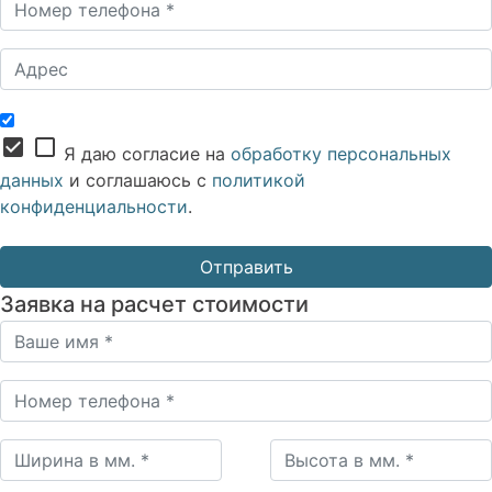
check_box
check_box_outline_blank
Я даю согласие на
обработку персональных
данных
и соглашаюсь с
политикой
конфиденциальности
.
Заявка на расчет стоимости