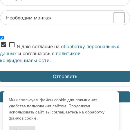
Необходим монтаж
check_box
check_box_outline_blank
Я даю согласие на
обработку персональных
данных
и соглашаюсь с
политикой
конфиденциальности
.
Закрыть
Мы используем файлы cookie для повышения
удобства пользования сайтом. Продолжая
использовать сайт, вы соглашаетесь на обработку
файлов cookie.