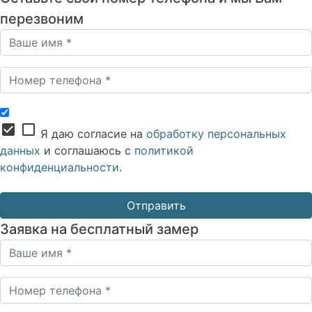
перезвоним
check_box
check_box_outline_blank
Я даю согласие на
обработку персональных
данных
и соглашаюсь с
политикой
конфиденциальности
.
Заявка на бесплатный замер