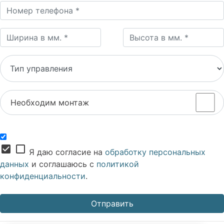
Необходим монтаж
check_box
check_box_outline_blank
Я даю согласие на
обработку персональных
данных
и соглашаюсь с
политикой
конфиденциальности
.