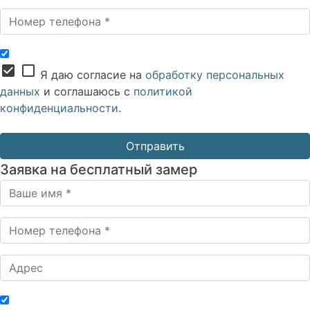
check_box
check_box_outline_blank
Я даю согласие на
обработку персональных
данных
и соглашаюсь с
политикой
конфиденциальности
.
Заявка на бесплатный замер